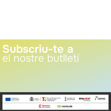
Subscriu-te a
el nostre butlletí