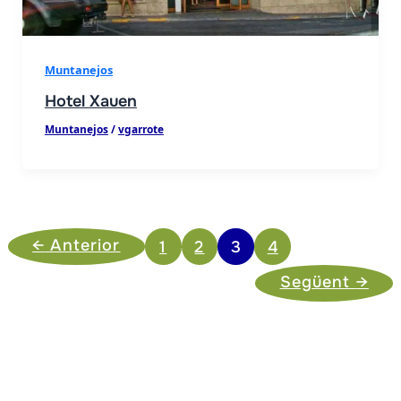
Muntanejos
Hotel Xauen
Muntanejos
/
vgarrote
←
Anterior
1
2
3
4
Següent
→