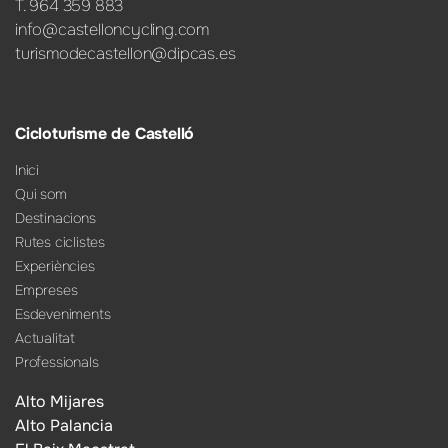
T. 964 359 883
info@castelloncycling.com
turismodecastellon@dipcas.es
Cicloturisme de Castelló
Inici
Qui som
Destinacions
Rutes ciclistes
Experiències
Empreses
Esdeveniments
Actualitat
Professionals
Alto Mijares
Alto Palancia