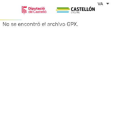
Vés
VA
al
contingut
No se encontró el archivo GPX.
Inicio
Rutas Cicloturistas
RUTA DE LES SANTES