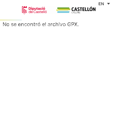
Skip
EN
to
content
No se encontró el archivo GPX.
Inicio
Rutas Cicloturistas
RUTA DE LES SANTES