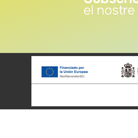
el nostre 
Patronato Provincial de
Ciclotu
Turismo Diputación Provincial
Inici