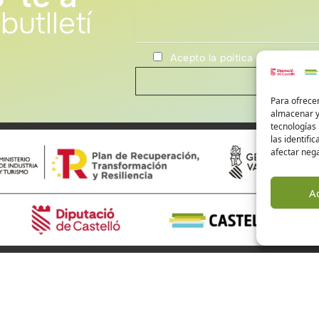
butlletí
Acepto la poítica de privacida
Para ofrecer
almacenar y/
tecnologías
las identifi
afectar nega
A
risme de Castelló
Alto Mijares
Alto Palancia