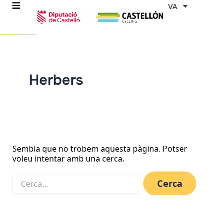
Vés
Cerca:
VA
al
contingut
Herbers
ns
stes
es
Sembla que no trobem aquesta pàgina. Potser
voleu intentar amb una cerca.
ents