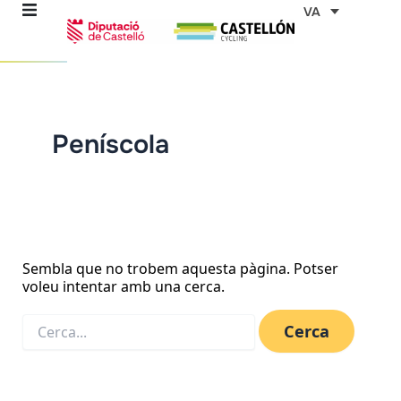
Vés
Cerca:
VA
al
contingut
Peníscola
ns
stes
es
Sembla que no trobem aquesta pàgina. Potser
voleu intentar amb una cerca.
ents