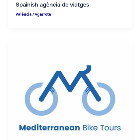
Spainish agència de viatges
als
València
/
vgarrote