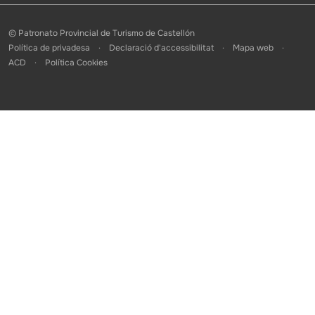
© Patronato Provincial de Turismo de Castellón
Política de privadesa
Declaració d'accessibilitat
Mapa web
ACD
Política Cookies