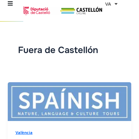
Vés
VA
al
contingut
Fuera de Castellón
ns
stes
es
ents
València