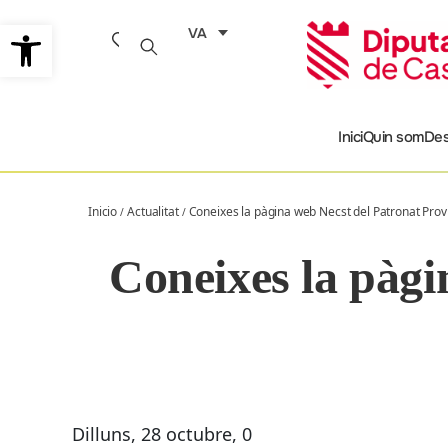
Vés
Obre la barra d'eines
VA
al
contingut
Inici
Quin som
Des
Inicio
Actualitat
Coneixes la pàgina web Necst del Patronat Provi
/
/
Coneixes la pàgi
Dilluns, 28 octubre, 0