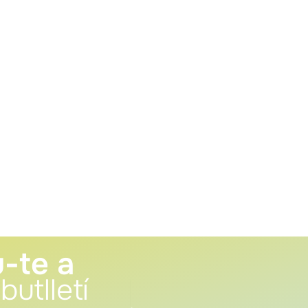
-te a
butlletí