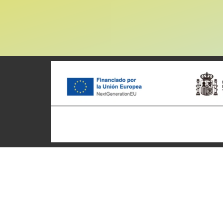
Patronato Provincial de
Ciclotu
Turismo Diputación Provincial
Inici
Av. Vall d’Uixó, 25 - 12004,
Qui som
Castellón de la Plana
Destinac