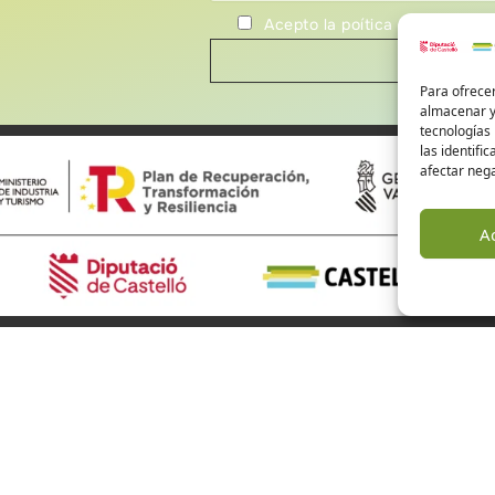
Acepto la poítica de privacida
Para ofrecer
almacenar y/
tecnologías
las identifi
afectar nega
A
risme de Castelló
Alto Mijares
Alto Palancia
El Baix Maestrat
Els Ports
ions