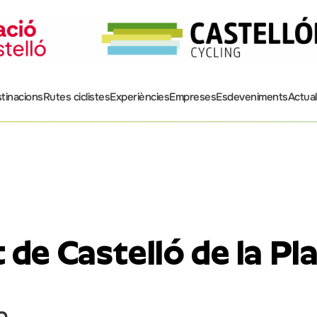
tinacions
Rutes ciclistes
Experiències
Empreses
Esdeveniments
Actual
de Castelló de la Pl
a