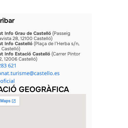
ribar
st Info Grau de Castelló
(Passeig
vista 28, 12100 Castelló)
st Info Castelló
(Plaça de l’Herba s/n,
 Castelló)
st Info Estació Castelló
(Carrer Pintor
 2, 12006 Castelló)
283 621
onat.turisme@castello.es
oficial
ACIÓ GEOGRÀFICA