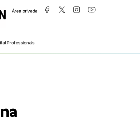
Àrea privada
itat
Professionals
ana