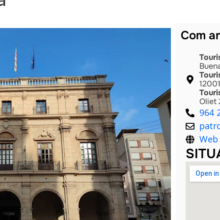
Com ar
Touri
Buena
Touri
12001
Touri
Oliet
964 
patr
Web 
SITU