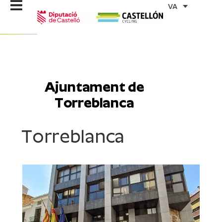
Vés
VA
al
contingut
Ajuntament de
Torreblanca
Torreblanca