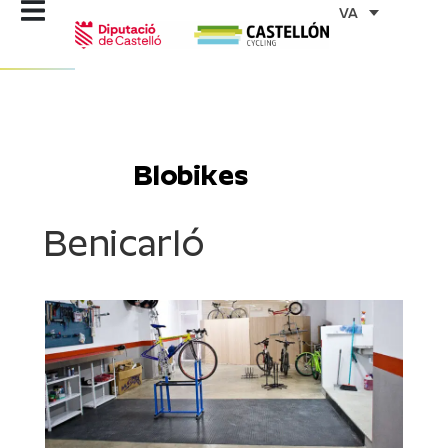
Vés
VA
al
contingut
Blobikes
Benicarló