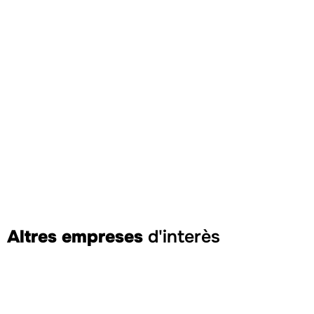
Descens Via Verda Ulls
Negres
Altres empreses
d'interès
Peris Sports
BORRIANA