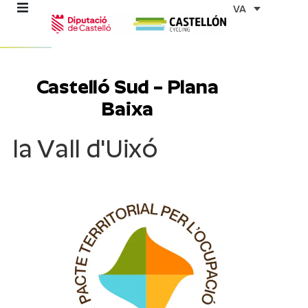
Vés
VA
al
contingut
Castelló Sud – Plana
Baixa
ns
la Vall d'Uixó
stes
es
ents