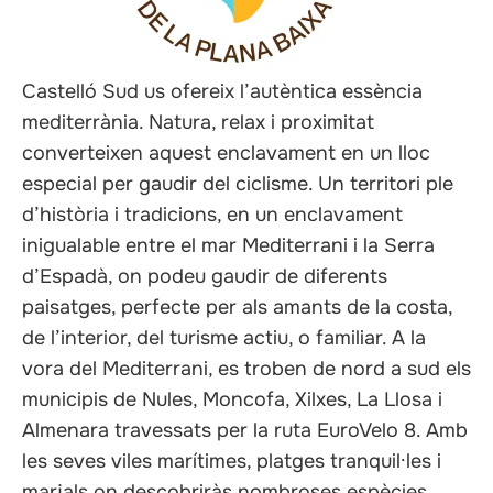
als
Castelló Sud us ofereix l’autèntica essència
mediterrània. Natura, relax i proximitat
converteixen aquest enclavament en un lloc
especial per gaudir del ciclisme. Un territori ple
d’història i tradicions, en un enclavament
inigualable entre el mar Mediterrani i la Serra
d’Espadà, on podeu gaudir de diferents
paisatges, perfecte per als amants de la costa,
de l’interior, del turisme actiu, o familiar. A la
vora del Mediterrani, es troben de nord a sud els
municipis de Nules, Moncofa, Xilxes, La Llosa i
Almenara travessats per la ruta EuroVelo 8. Amb
les seves viles marítimes, platges tranquil·les i
marjals on descobriràs nombroses espècies