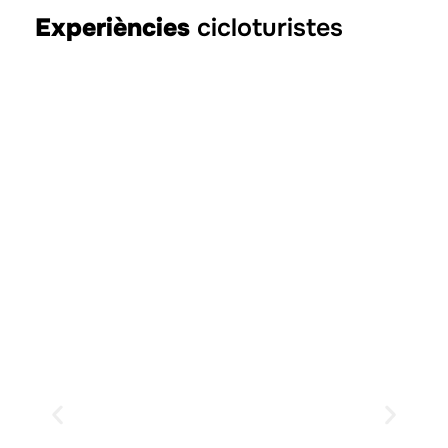
Experiències
cicloturistes
Descens a e-bike