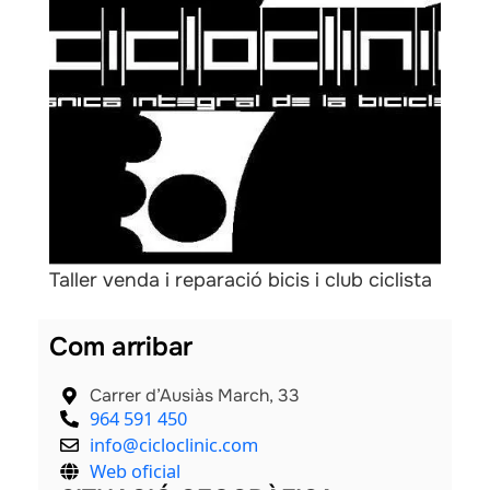
als
Taller venda i reparació bicis i club ciclista
Com arribar
Carrer d’Ausiàs March, 33
964 591 450
info@cicloclinic.com
Web oficial