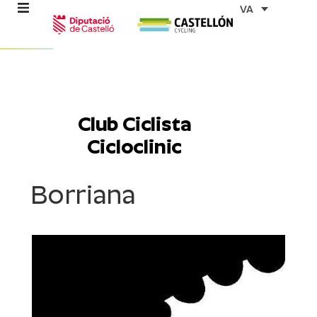
Vés
VA
al
contingut
ns
Club Ciclista
Cicloclinic
stes
Borriana
es
ents