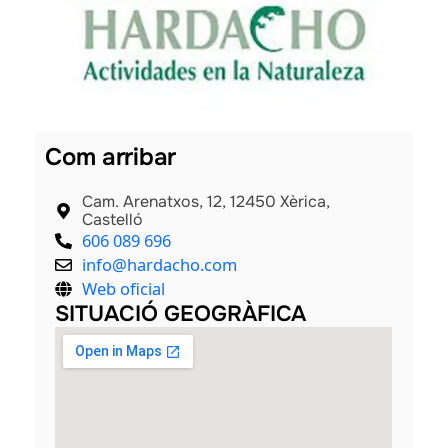
als
Com arribar
Cam. Arenatxos, 12, 12450 Xèrica,
Castelló
606 089 696
info@hardacho.com
Web oficial
SITUACIÓ GEOGRÀFICA