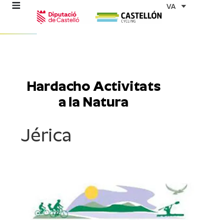
Vés
VA
al
contingut
ns
Hardacho Activitats
a la Natura
stes
Jérica
es
ents