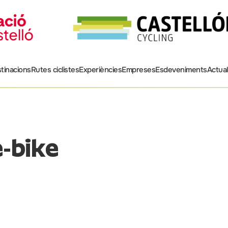
tinacions
Rutes ciclistes
Experiències
Empreses
Esdeveniments
Actual
e-bike