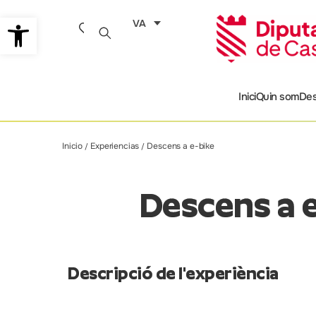
Vés
Obre la barra d'eines
VA
al
contingut
Inici
Quin som
Des
Inicio
Experiencias
Descens a e-bike
/
/
Descens a 
Descripció de l'experiència