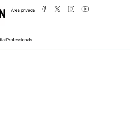
Àrea privada
itat
Professionals