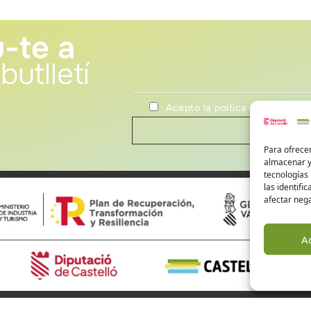
-te a
butlletí
Acepto la poítica de privacida
Para ofrecer
almacenar y/
tecnologías
las identifi
afectar nega
A