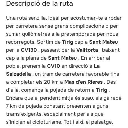
Descripció de la ruta
Una ruta senzilla, ideal per acostumar-te a rodar
per carretera sense grans complicacions o per
sumar quilòmetres a la pretemporada per nous
recorreguts. Sortim de
Tírig
cap a
Sant Mateu
per la
CV130
, passant per la
Valltorta
i baixant
cap a la plana de
Sant Mateu
. En arribar al
poble, prenem la
CV10
en direcció a
La
Salzadella
, un tram de carretera favorable fins
a completar els 20 km a
Mas d’en Rieres
. Des
d’allà, comença la pujada de retorn a
Tírig
.
Encara que el pendent mitjà és suau, els gairebé
7 km de pujada constant presenten alguns
trams exigents, especialment per als que
s’inicien al cicloturisme. Tot i així, el paisatge,