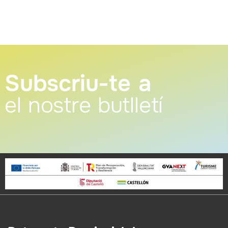
Subscriu-te a
el nostre butlletí