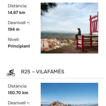
Distància:
14.67 km
Desnivell +:
194 m
Nivell:
Principiant
R25 – VILAFAMÉS
Distància:
150.70 km
Desnivell +: