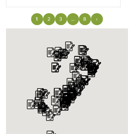
1
2
3
…
8
›