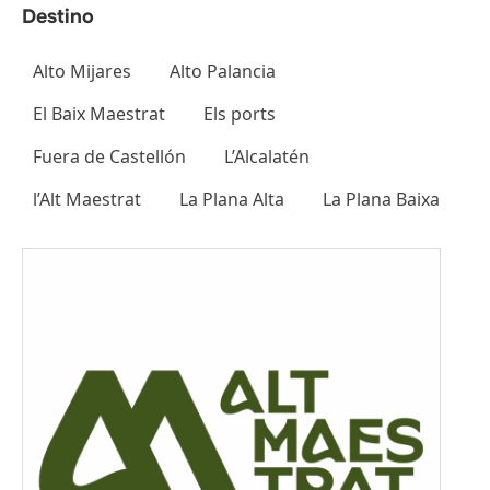
nals
Alto Mijares
Alto Palancia
El Baix Maestrat
Els ports
Fuera de Castellón
L’Alcalatén
l’Alt Maestrat
La Plana Alta
La Plana Baixa