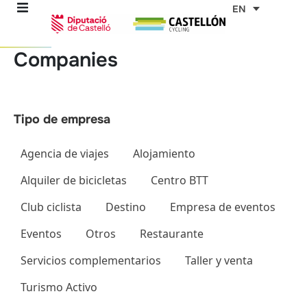
Skip
EN
to
content
Companies
re
ons
outes
Agencia de viajes
Alojamiento
Alquiler de bicicletas
Centro BTT
es
Club ciclista
Destino
Empresa de eventos
es
Eventos
Otros
Restaurante
Servicios complementarios
Taller y venta
Turismo Activo