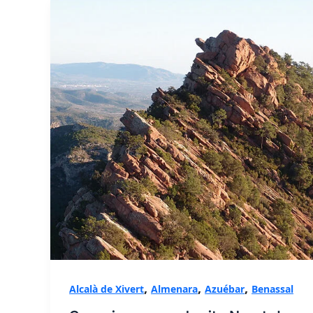
,
,
,
Alcalà de Xivert
Almenara
Azuébar
Benassal