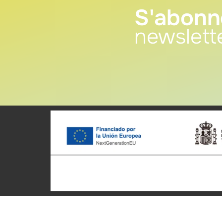
S'abonn
newslett
Patronato Provincial de
Cyclot