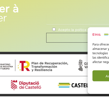
er à
er
Acepto la poítica de privacida
Para ofrecer
almacenar y/
tecnologías
las identifi
afectar nega
A
ourisme à Castellón
Alto Mijares