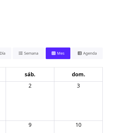
Día
Semana
Mes
Agenda
sáb.
dom.
2
3
9
10