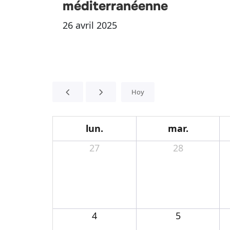
méditerranéenne
26 avril 2025
Hoy
lun.
mar.
27
28
4
5