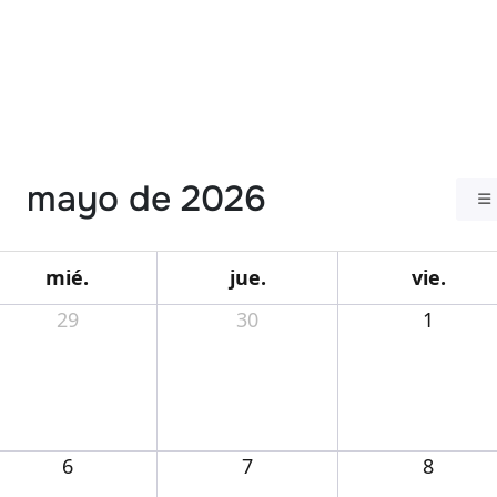
mayo de 2026
mié.
jue.
vie.
29
30
1
6
7
8