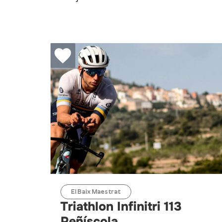
El Baix Maestrat
Triathlon Infinitri 113
Peñíscola