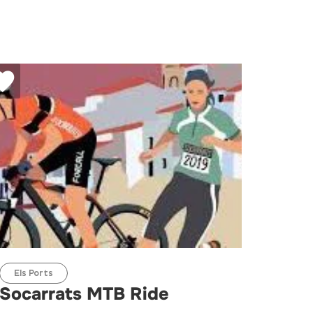
Els Ports
Socarrats MTB Ride