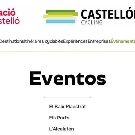
Destinations
Itinéraires cyclables
Expériences
Entreprises
Événement
Eventos
El Baix Maestrat
Els Ports
L’Alcalatén