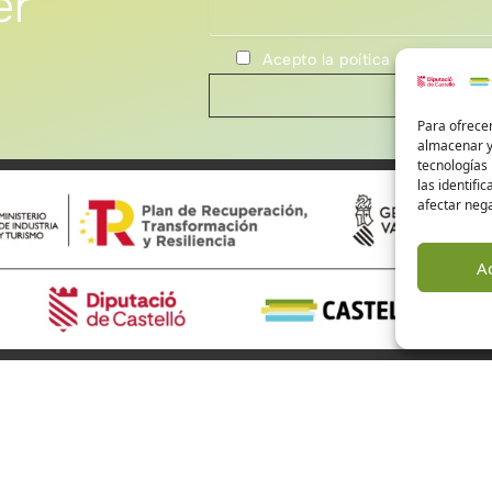
er
Acepto la poítica de privacida
Para ofrecer
almacenar y/
tecnologías
las identifi
afectar nega
A
ourisme à Castellón
Alto Mijares
Alto Palancia
El Baix Maestrat
s sommes