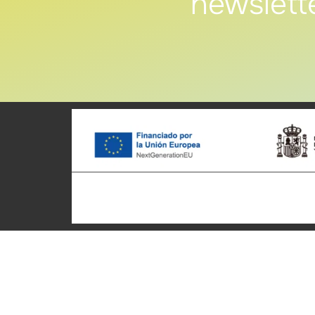
newslett
Patronato Provincial de
Cyclot
Turismo Diputación Provincial
Accueil
Av. Vall d’Uixó, 25 - 12004,
Qui nou