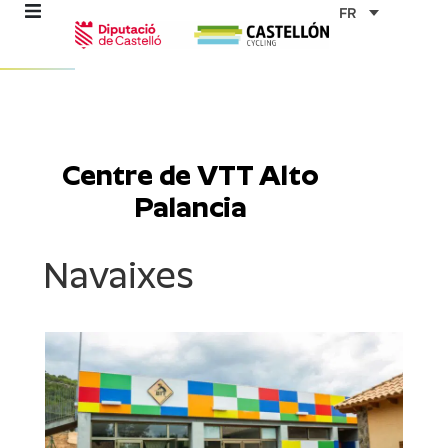
Aller
FR
au
contenu
mes
Centre de VTT Alto
Palancia
ables
Navaixes