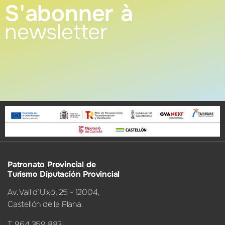
S'abonner à
newsletter
Patronato Provincial de
Turismo Diputación Provincial
Av. Vall d’Uixó, 25 - 12004,
Castellón de la Plana
T. 964 359 883