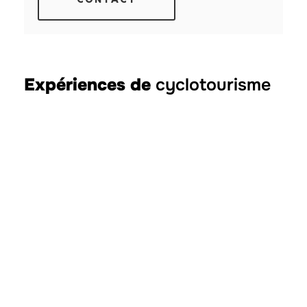
Expériences de
cyclotourisme
Stage de cyclisme et
de triathlon à