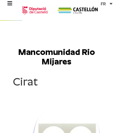
Aller
FR
au
contenu
mes
Mancomunidad Rio
Mijares
ables
Cirat