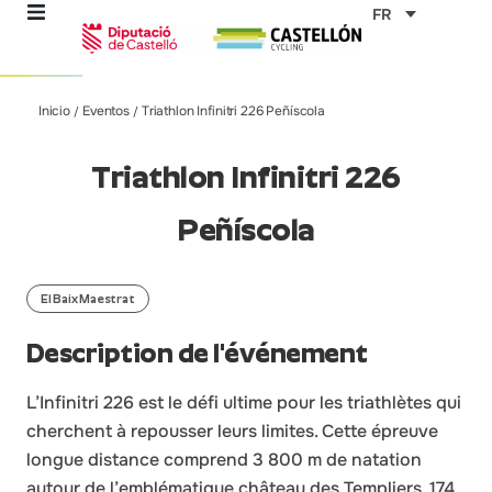
Aller
FR
au
contenu
Inicio
Eventos
Triathlon Infinitri 226 Peñíscola
/
/
mes
Triathlon Infinitri 226
Peñíscola
ables
El Baix Maestrat
Description de l'événement
L’Infinitri 226 est le défi ultime pour les triathlètes qui
cherchent à repousser leurs limites. Cette épreuve
longue distance comprend 3 800 m de natation
autour de l’emblématique château des Templiers, 174