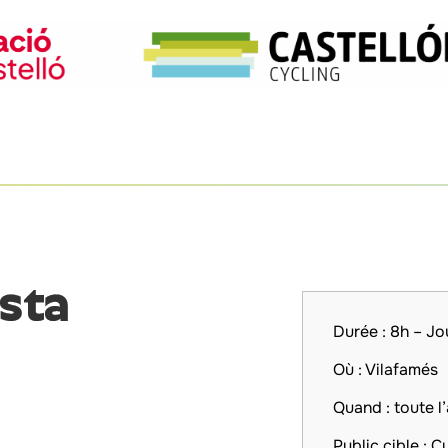
sta
Durée : 8h – J
Où : Vilafamés
Quand : toute l
Public cible : C