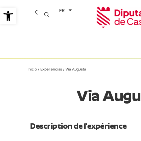
Aller
Ouvrir la barre d’outils
FR
au
contenu
Inicio
Experiencias
Via Augusta
/
/
Via Augu
Description de l'expérience