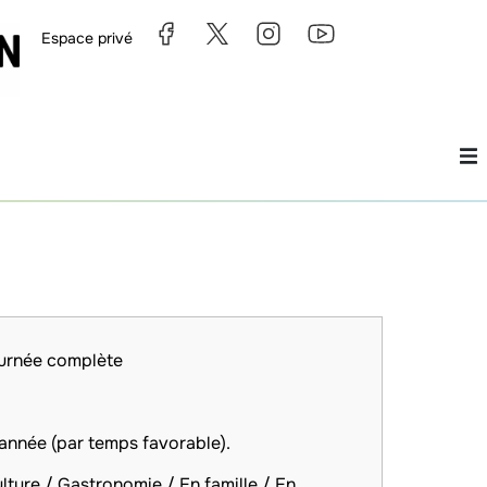
Espace privé
ournée complète
’année (par temps favorable).
ulture / Gastronomie / En famille / En