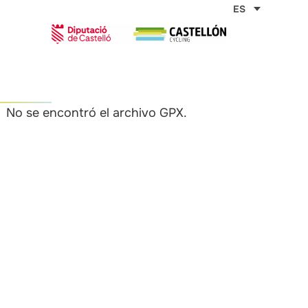
Ir
ES
al
contenido
Inicio
Rutas Cicloturistas
RUTA DE LAS TORRES
No se encontró el archivo GPX.