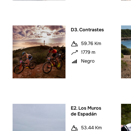
D3. Contrastes
59.76 Km
1779 m
Negro
E2. Los Muros
de Espadán
53.44 Km