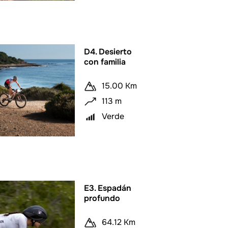
D4. Desierto
con familia
15.00 Km
113 m
Verde
E3. Espadán
profundo
64.12 Km