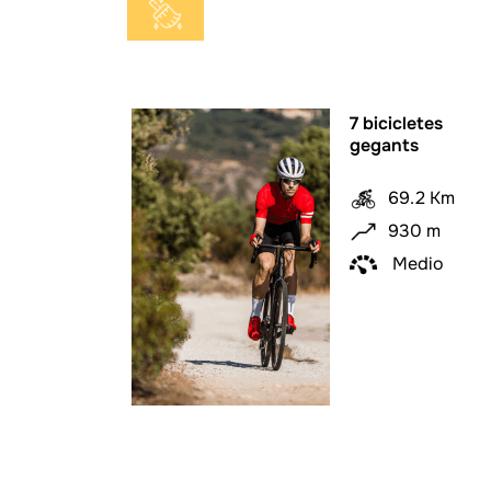
7 bicicletes
gegants
69.2 Km
930 m
Medio