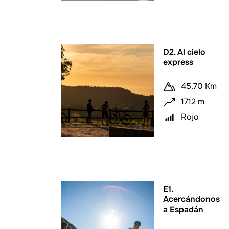
D2. Al cielo
express
45.70 Km
1712 m
Rojo
E1.
Acercándonos
a Espadán