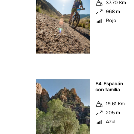
37.70 Km
968 m
Rojo
E4. Espadán
con familia
19.61 Km
205 m
Azul