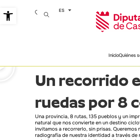
Ir
Abrir barra de herramientas
ES
al
contenido
Inicio
Quiénes 
Un recorrido 
ruedas por 8 
Una provincia, 8 rutas, 135 pueblos y un imp
natural que nos convierte en un destino ciclot
invitamos a recorrerlo, sin prisas. Queremos 
radiografía de nuestra identidad a través de