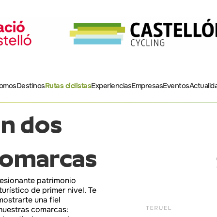
somos
Destinos
Rutas ciclistas
Experiencias
Empresas
Eventos
Actualid
en dos
comarcas
resionante patrimonio
urístico de primer nivel. Te
mostrarte una fiel
 nuestras comarcas: