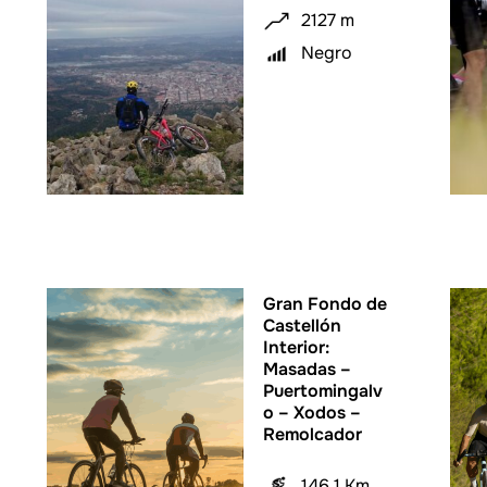
2127 m
Negro
Gran Fondo de
Castellón
Interior:
Masadas –
Puertomingalv
o – Xodos –
Remolcador
146.1 Km