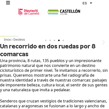
Ir
ES
al
contenido
omos
Destinos
Destinos
Destinos
Destinos
Destinos
Destinos
Destinos
Destinos
Destinos
Destinos
Destinos
Destinos
Destinos
Destinos
Destinos
Inicio
Destinos
/
Un recorrido en dos ruedas por 8
tas
comarcas
Una provincia, 8 rutas, 135 pueblos y un impresionante
patrimonio natural que nos convierte en un destino
as
cicloturístico de primer nivel. Te invitamos a recorrerlo, sin
prisas. Queremos mostrarte una fiel radiografía de
nuestra identidad a través de nuestras comarcas: paisajes
de imponente belleza, cultura local, el sentir de sus gentes
y una naturaleza que invita a pedalear.
Senderos que cruzan vestigios de tradiciones valencianas,
catalanas y aragonesas se fusionan a lo largo y ancho de