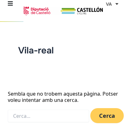
Vés
Cerca:
VA
al
contingut
Vila-real
ns
stes
es
Sembla que no trobem aquesta pàgina. Potser
voleu intentar amb una cerca.
ents