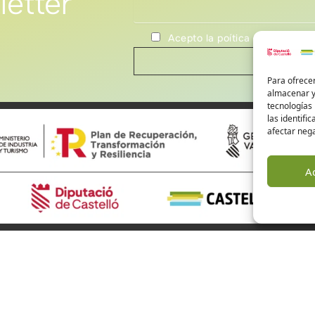
letter
Acepto la poítica de privacida
Para ofrecer
almacenar y/
tecnologías
las identifi
afectar nega
A
ourism Castellón
Alto Mijares
Alto Palancia
El Baix Maestrat
are