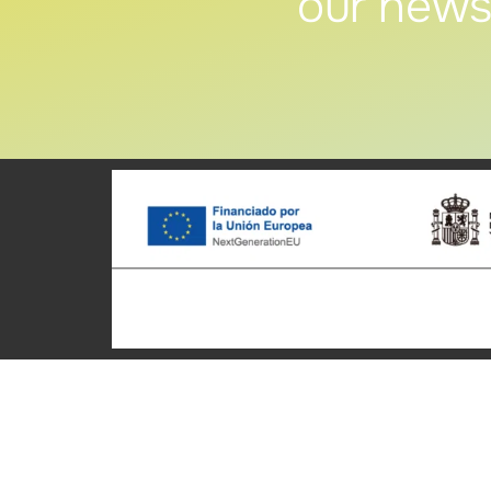
our news
Patronato Provincial de
Cycle t
Turismo Diputación Provincial
Home
Av. Vall d’Uixó, 25 - 12004,
Who we 