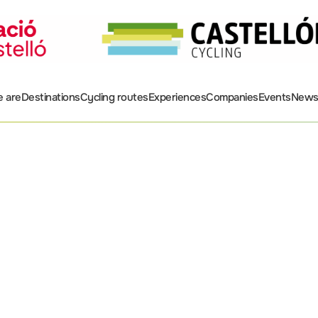
 are
Destinations
Cycling routes
Experiences
Companies
Events
New