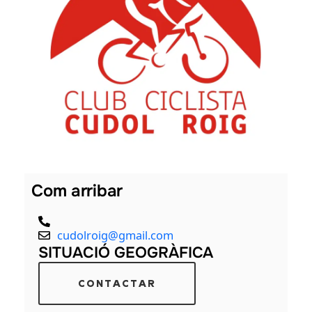
als
Com arribar
cudolroig@gmail.com
SITUACIÓ GEOGRÀFICA
CONTACTAR