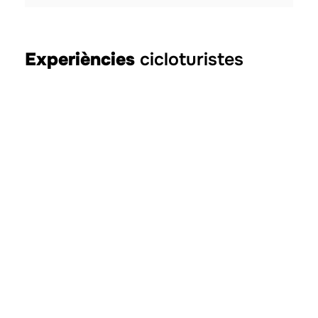
Experiències
cicloturistes
Training Camp de
ciclisme i triatló a
Benicàssim