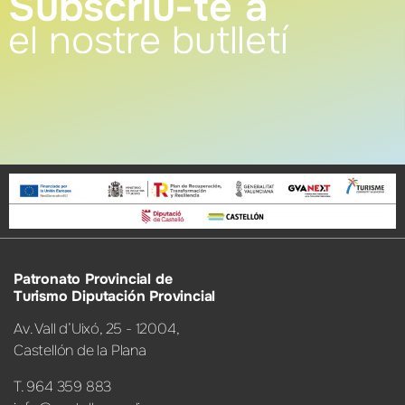
Subscriu-te a
el nostre butlletí
Patronato Provincial de
Turismo Diputación Provincial
Av. Vall d’Uixó, 25 - 12004,
Castellón de la Plana
T. 964 359 883