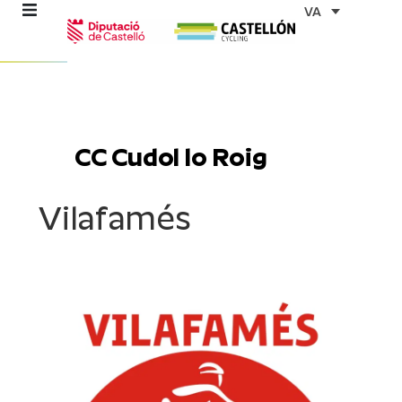
Vés
VA
al
contingut
ns
CC Cudol lo Roig
stes
Vilafamés
es
ents