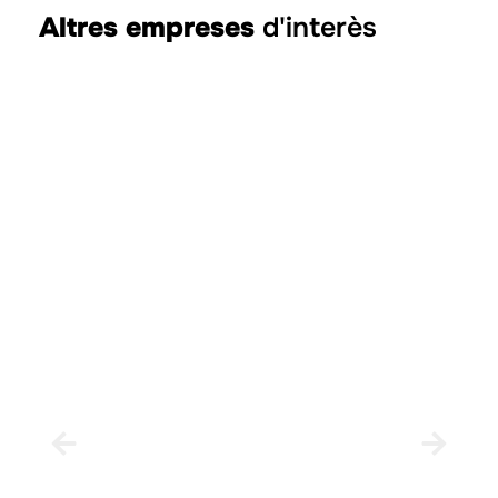
Altres empreses
d'interès
Ha
JÉR