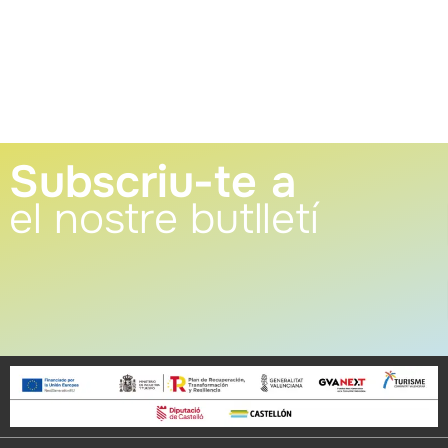
Subscriu-te a
el nostre butlletí