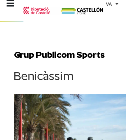
Vés
VA
al
contingut
Grup Publicom Sports
Benicàssim