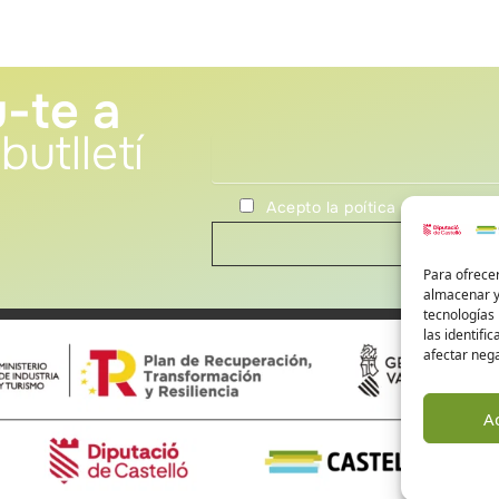
-te a
butlletí
Acepto la poítica de privacida
Para ofrecer
almacenar y/
tecnologías
las identifi
afectar nega
A