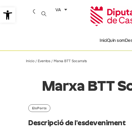
Vés
Obre la barra d'eines
VA
al
contingut
Inici
Quin som
Des
Inicio
Eventos
Marxa BTT Socarrats
/
/
Marxa BTT So
Els Ports
Descripció de l'esdeveniment