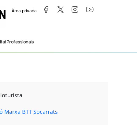
Àrea privada
itat
Professionals
loturista
ió Marxa BTT Socarrats