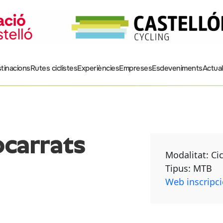
tinacions
Rutes ciclistes
Experiències
Empreses
Esdeveniments
Actual
carrats
Modalitat: Cic
Tipus: MTB
Web inscripc