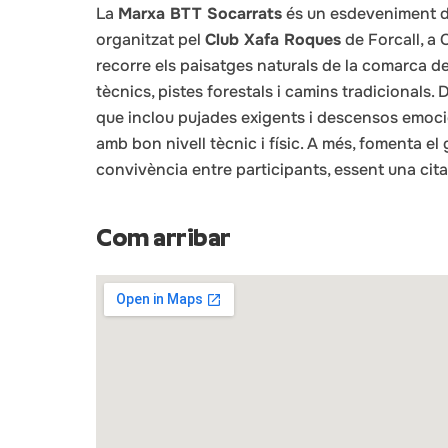
La
Marxa BTT Socarrats
és un esdeveniment d
organitzat pel
Club Xafa Roques
de Forcall, a 
recorre els paisatges naturals de la comarca d
tècnics, pistes forestals i camins tradicionals. 
que inclou pujades exigents i descensos emocio
amb bon nivell tècnic i físic. A més, fomenta el g
convivència entre participants, essent una cita e
Com arribar