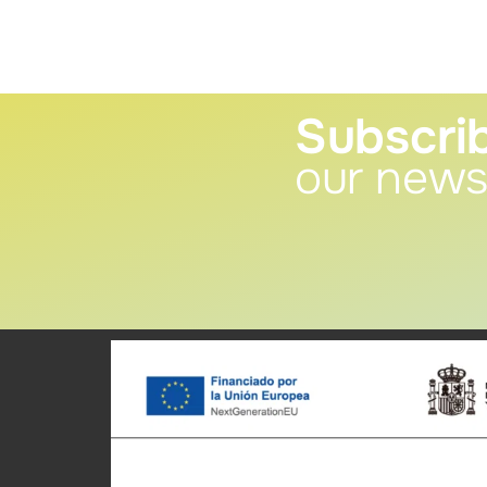
Subscri
our news