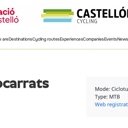
 are
Destinations
Cycling routes
Experiences
Companies
Events
New
carrats
Mode: Ciclotu
Type: MTB
Web registra