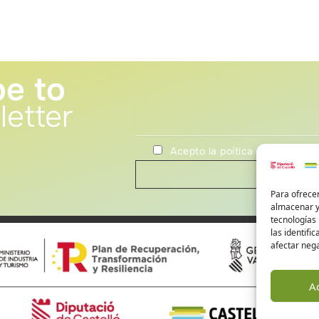
be to
letter
Acepto la poítica de privacida
Para ofrecer
almacenar y/
tecnologías
las identifi
afectar nega
A