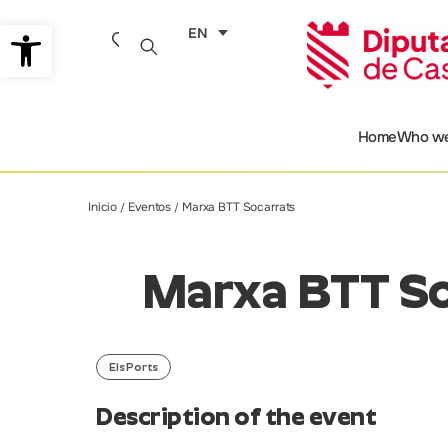
Skip
Open toolbar
EN
to
content
Home
Who we
Inicio
Eventos
Marxa BTT Socarrats
/
/
Marxa BTT So
Els Ports
Description of the event