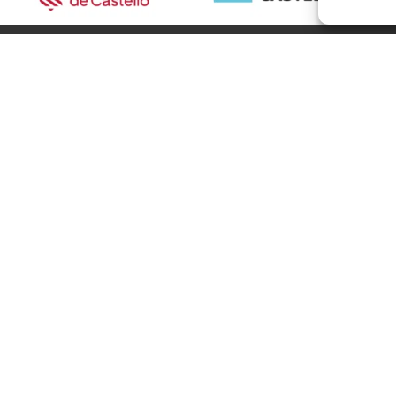
ourism Castellón
Alto Mijares
Alto Palancia
El Baix Maestrat
are
Els Ports
ions
L’Alcalatén
routes
l’Alt Maestrat
nces
La Plana Alta
ies
La Plana Baixa
onals