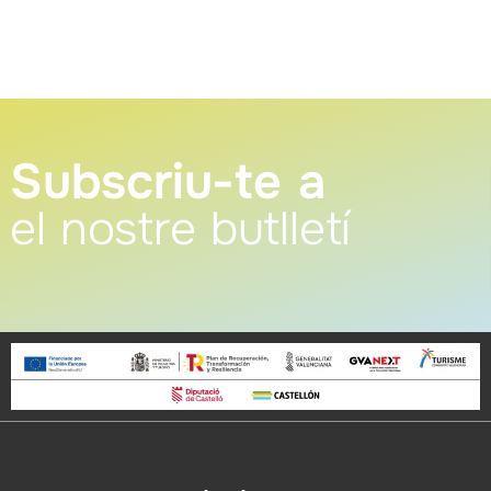
Subscriu-te a
el nostre butlletí