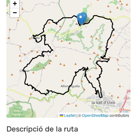
+
als
−
Leaflet
|
©
OpenStreetMap
contributors
Descripció de la ruta