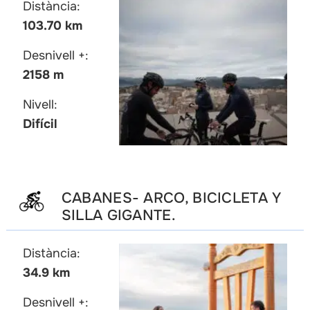
Distància:
103.70 km
Desnivell +:
2158 m
Nivell:
Difícil
CABANES- ARCO, BICICLETA Y
SILLA GIGANTE.
Distància:
34.9 km
Desnivell +: