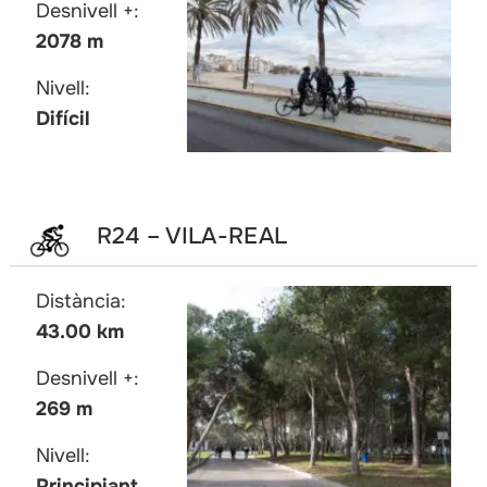
Desnivell +:
2078 m
Nivell:
Difícil
R24 – VILA-REAL
Distància:
43.00 km
Desnivell +:
269 m
Nivell:
Principiant