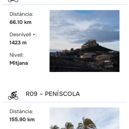
Distància:
66.10 km
Desnivell +:
1423 m
Nivell:
Mitjana
R09 – PENÍSCOLA
Distància:
155.90 km