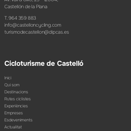
Castellón de la Plana
T. 964 359 883
info@castelloncycling.com
turismodecastellon@dipcas.es
Cicloturisme de Castelló
Inici
Qui som
Destinacions
Rutes ciclistes
Experiències
Empreses
Esdeveniments
Actualitat