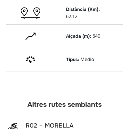
Distància (Km):
62.12
640
Alçada (m):
Medio
Tipus:
Altres rutes semblants
R02 – MORELLA