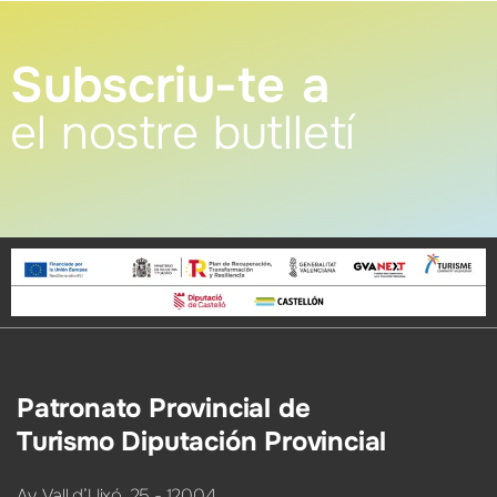
Subscriu-te a
el nostre butlletí
Patronato Provincial de
Turismo Diputación Provincial
Av. Vall d’Uixó, 25 - 12004,