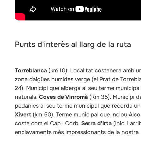
Punts d'interès al llarg de la ruta
Torreblanca
(km 10). Localitat costanera amb un
zona d´aigües humides verge (el Prat de Torrebla
24). Municipi que alberga al seu terme municipal
naturals.
Coves de Vinromà
(Km 35). Municipi d
pedanies al seu terme municipal que recorda un
Xivert
(km 50). Terme municipal que inclou Alcos
costa com el Cap i Corb.
Serra d’Irta
(inici i ar
enclavaments més impressionants de la nostra 