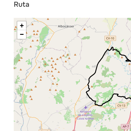
Ruta
+
−