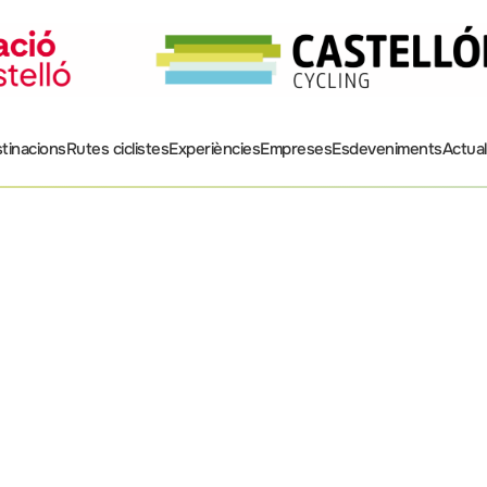
tinacions
Rutes ciclistes
Experiències
Empreses
Esdeveniments
Actual