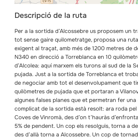
Descripció de la ruta
Per a la sortida d’Alcossebre us proposem un traç
tot sense gaire quilometratge, proposa una ruta 
exigent al traçat, amb més de 1200 metres de de
N340 en direcció a Torreblanca en 10 quilòmet
d’Alcolea: aquí marxem els turons al sud de la S
pujada. Just a la sortida de Torreblanca et tr
de negociar amb tot el desenvolupament que tin
quilòmetres de pujada que et portaran a Vilan
algunes falses planes que et permetran fer una 
complicat de la sortida està resolt: ara roda pel 
Coves de Vinromà, des d’on t’hauràs d’enfrontar 
5% de pendent. Un cop els resolguis, torna a dei
des d’allà torna a Alcossebre. Un cop de torna