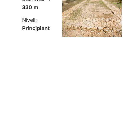
330 m
Nivell:
Principiant