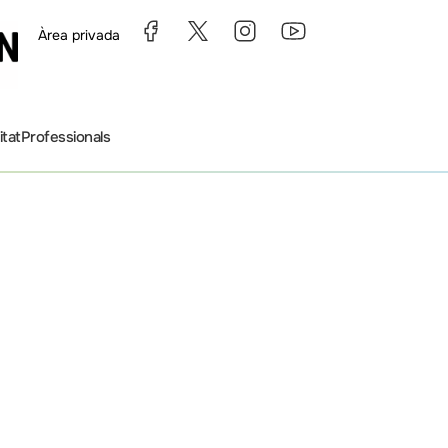
Àrea privada
itat
Professionals