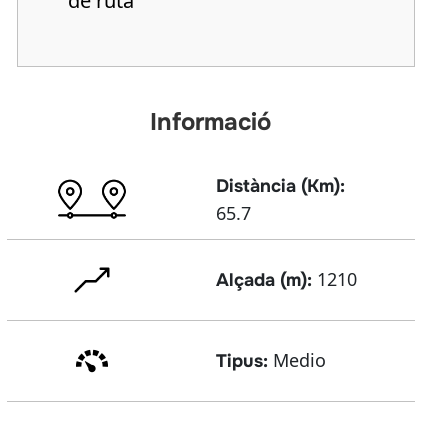
de ruta
Informació
Distància (Km):
65.7
1210
Alçada (m):
Medio
Tipus: