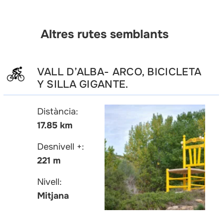
Altres rutes semblants
VALL D’ALBA- ARCO, BICICLETA
Y SILLA GIGANTE.
Distància:
17.85 km
Desnivell +:
221 m
Nivell:
Mitjana