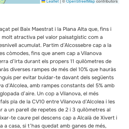
Leaflet
|
©
OpenStreetMap
contributors
at pel Baix Maestrat i la Plana Alta que, fins i
molt atractiva pel valor paisatgístic com a
snivell acumulat. Partim d’Alcossebre cap a la
res còmodes, fins que anem cap a Vilanova
erra d’Irta durant els propers 11 quilòmetres de
obaràs diverses rampes de més del 10% que hauràs
guis per evitar buidar-te davant dels següents
ova d’Alcolea, amb rampes constants del 5% amb
glopada d’aire. Un cop a Vilanova, el més
fals pla de la CV10 entre Vilanova d’Alcolea i les
a un parell de repetes de 2 i 3 quilòmetres al
xar-te caure pel descens cap a Alcalà de Xivert i
da a casa, si t’has quedat amb ganes de més,