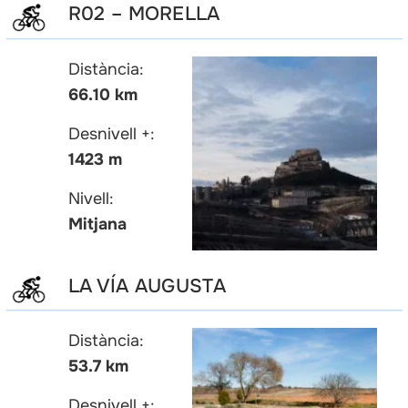
R02 – MORELLA
Distància:
66.10 km
Desnivell +:
1423 m
Nivell:
Mitjana
LA VÍA AUGUSTA
Distància:
53.7 km
Desnivell +: