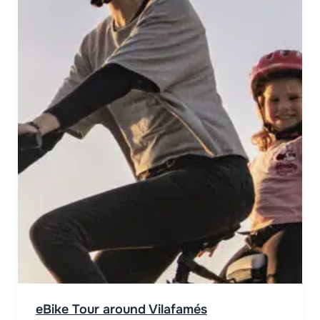
nals
eBike Tour around Vilafamés