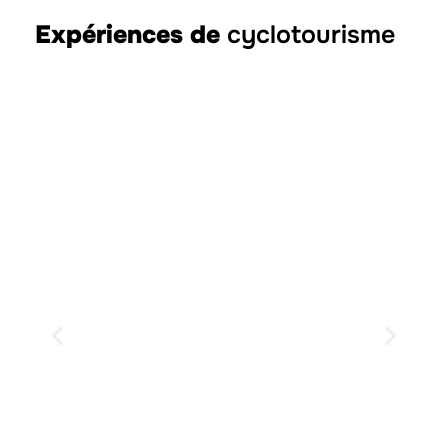
Expériences de
cyclotourisme
Sierra de Irta et
château de Xivert