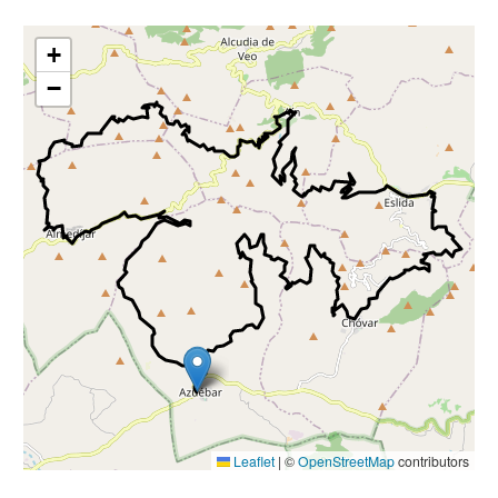
+
−
Leaflet
|
©
OpenStreetMap
contributors