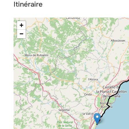
Itinéraire
+
−