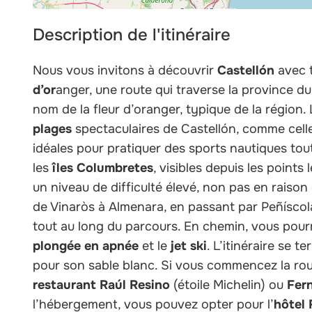
Description de l'itinéraire
Nous vous invitons à découvrir
Castellón
avec 
d’or
anger, une route qui traverse la province du 
nom de la fleur d’oranger, typique de la région.
plages
spectaculaires de Castellón, comme cell
idéales pour pratiquer des sports nautiques tou
les
îles Columbretes
, visibles depuis les points 
un niveau de difficulté élevé, non pas en raiso
de Vinaròs à Almenara, en passant par Peñíscol
tout au long du parcours. En chemin, vous pourre
plongée en apnée
et le
jet ski
. L’itinéraire se t
pour son sable blanc. Si vous commencez la ro
restaurant Raúl Resino
(étoile Michelin) ou
Fer
l’hébergement, vous pouvez opter pour l’
hôtel