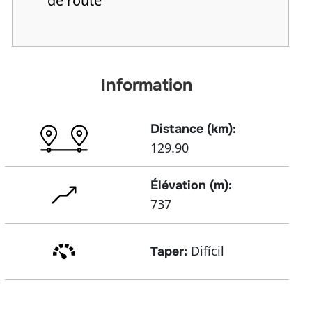
de route
Information
Distance (km):
129.90
Élévation (m):
737
Difícil
Taper: