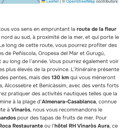
Leaflet
|
©
OpenStreetMap
contributors
tous vos sens en empruntant la
route de la fleur
nord au sud, à proximité de la mer, et qui porte le
 Le long de cette route, vous pourrez profiter des
es de Peñíscola, Oropesa del Mar et Gurugú,
t au long de l’année. Vous pourrez également voir
les plus élevés de la province. L’itinéraire présente
n des pentes, mais des
130 km
qui vous mèneront
a, Alcossebre et Benicàssim, avec des vents forts
z pratiquer des activités nautiques telles que la
ermine à la plage d’
Almenara-Casablanca
, connue
ute à
Vinaròs
, nous vous recommandons le
nandos
pour des tapas de fruits de mer. Pour
 Roca Restaurante
ou l’
hôtel RH Vinaròs Aura
, ce