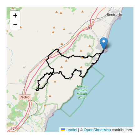
+
−
Leaflet
|
©
OpenStreetMap
contributors