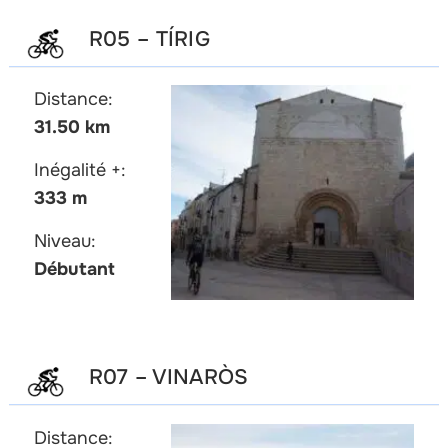
R05 – TÍRIG
Distance:
31.50 km
Inégalité +:
333 m
Niveau:
Débutant
R07 – VINARÒS
Distance: