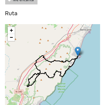
Ruta
+
−