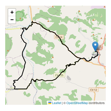
+
−
Leaflet
|
©
OpenStreetMap
contributors