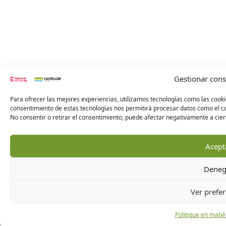
Gestionar con
Para ofrecer las mejores experiencias, utilizamos tecnologías como las cooki
consentimiento de estas tecnologías nos permitirá procesar datos como el co
No consentir o retirar el consentimiento, puede afectar negativamente a ciert
Acept
Deneg
Ver prefer
Politique en matiè