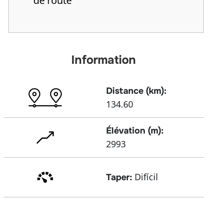
de route
Information
Distance (km):
134.60
Élévation (m):
2993
Difícil
Taper: