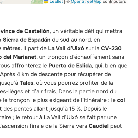
Leaflet
|
©
OpenStreetMap
contributors
vince de Castellón
, un véritable défi qui mettra
la
Sierra de Espadán
du sud au nord, en
 mètres.
Il part de
La Vall d’Uixó
sur la
CV-230
o del Marianet
, un tronçon d’échauffement sans
vous affronterez le
Puerto de Eslida
, qui, bien que
. Après 4 km de descente pour récupérer de
jusqu’à
Tales
, où vous pourrez profiter de la
-lièges et d’air frais. Dans la partie nord du
le tronçon le plus exigeant de l’itinéraire : le
col
t des pentes allant jusqu’à 15 %. Depuis le
ire ; le retour à La Vall d’Uixó se fait par une
’ascension finale de la Sierra vers
Caudiel
peut