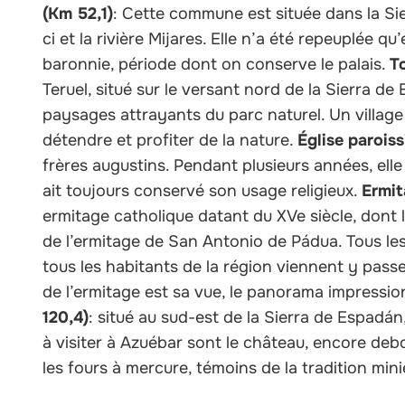
(Km 52,1)
: Cette commune est située dans la Sie
ci et la rivière Mijares. Elle n’a été repeuplée qu’e
baronnie, période dont on conserve le palais.
T
Teruel, situé sur le versant nord de la Sierra de
paysages attrayants du parc naturel. Un villag
détendre et profiter de la nature.
Église paroiss
frères augustins. Pendant plusieurs années, elle a
ait toujours conservé son usage religieux.
Ermit
ermitage catholique datant du XVe siècle, dont l
de l’ermitage de San Antonio de Pádua. Tous les 3
tous les habitants de la région viennent y passe
de l’ermitage est sa vue, le panorama impression
120,4)
: situé au sud-est de la Sierra de Espadán, 
à visiter à Azuébar sont le château, encore debou
les fours à mercure, témoins de la tradition miniè