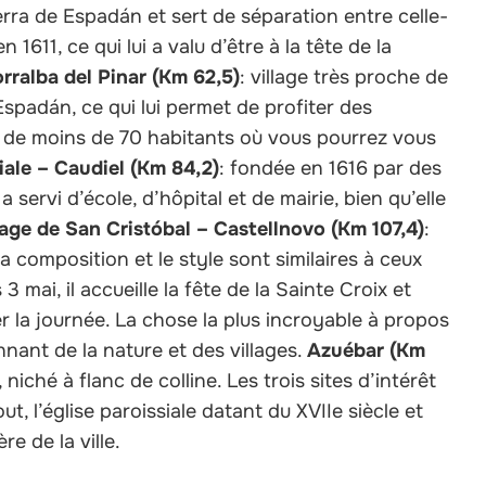
rra de Espadán et sert de séparation entre celle-
n 1611, ce qui lui a valu d’être à la tête de la
orralba del Pinar (Km 62,5)
: village très proche de
 Espadán, ce qui lui permet de profiter des
e de moins de 70 habitants où vous pourrez vous
iale – Caudiel (Km 84,2)
: fondée en 1616 par des
 servi d’école, d’hôpital et de mairie, bien qu’elle
age de San Cristóbal – Castellnovo (Km 107,4)
:
a composition et le style sont similaires à ceux
 mai, il accueille la fête de la Sainte Croix et
r la journée. La chose la plus incroyable à propos
nant de la nature et des villages.
Azuébar (Km
niché à flanc de colline. Les trois sites d’intérêt
t, l’église paroissiale datant du XVIIe siècle et
re de la ville.