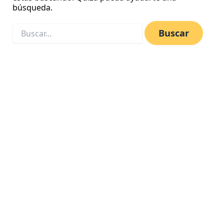
búsqueda.
les