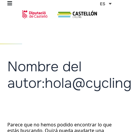
Ir
Buscar
ES
por:
al
contenido
omos
Nombre del
tas
autor:hola@cyclin
as
Parece que no hemos podido encontrar lo que
estás buscando. Quizá pueda ayudarte una