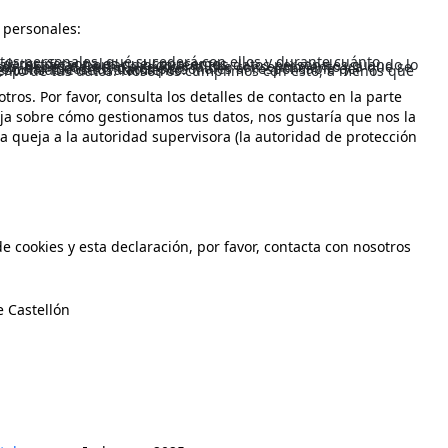
 personales:
s datos personales que conocemos.
 a transferirlos íntegramente a otro responsable del tratamiento.
.
tros. Por favor, consulta los detalles de contacto en la parte
ueja sobre cómo gestionamos tus datos, nos gustaría que nos la
a queja a la autoridad supervisora (la autoridad de protección
e cookies y esta declaración, por favor, contacta con nosotros
e Castellón