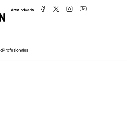
as
Área privada
ad
Profesionales