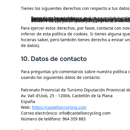
Tienes los siguientes derechos con respecto a tus datos
Tiene derecho a saber por qué se necesitan tus datos personales, qué sucederá con ellos y durante cuánto tiempo se conservarán.
Derecho de acceso: tienes derecho a acceder a tu
Derecho de rectificación: tienes derecho a completar, rectificar, borrar o bloquear tus datos personales cuando lo desees.
Si nos das tu consentimiento para procesar tus datos, tienes derecho a revocar dicho consentimiento y a que se eliminen tus datos personales.
Derecho de cesión de tus datos: tienes derecho a solicitar todos tus datos personales al responsable del tratamiento y
Derecho de oposición: puedes oponerte al tratamiento de tus datos. Nosotros cumplimos con esto, a menos que existan motivos justificados para el procesamiento
Para ejercer estos derechos, por favor, contacta con noso
inferior de esta política de cookies. Si tienes alguna q
hicieras saber, pero también tienes derecho a enviar un
de datos).
10. Datos de contacto
Para preguntas y/o comentarios sobre nuestra política d
usando los siguientes datos de contacto:
Patronato Provincial de Turismo Diputación Provincial d
Av. Vall d’Uixó, 25 - 12004, Castellón de la Plana
España
Web:
https://castelloncycling.com
Correo electrónico:
info@
castelloncycling.com
Número de teléfono: 964 359 883