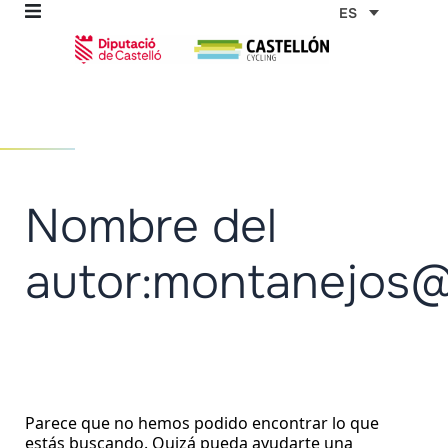
Ir
Buscar
ES
por:
al
contenido
omos
Nombre del
tas
autor:montanejos@t
as
Parece que no hemos podido encontrar lo que
estás buscando. Quizá pueda ayudarte una