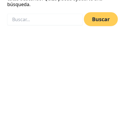
búsqueda.
les