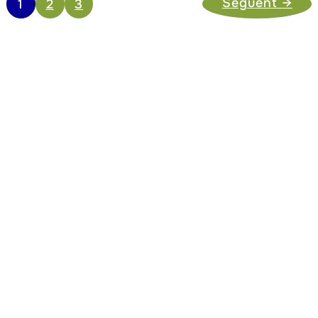
Següent
→
1
2
3