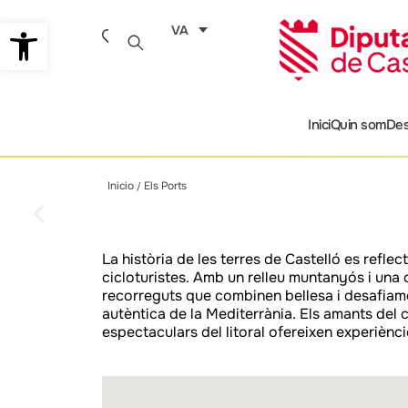
Vés
Obre la barra d'eines
VA
al
contingut
Inici
Quin som
Des
Els 
Els 
Els 
Els 
Els 
Els 
Els 
Els 
Els 
Els 
Els 
Els 
Els 
Els 
Els 
Els 
Els 
Els 
Inicio
Els Ports
/
Assabor
Assabor
Assabor
Assabor
Assabor
Assabor
Assabor
Assabor
Assabor
Assabor
Assabor
Assabor
Assabor
Assabor
Assabor
Assabor
Assabor
Assabor
La història de les terres de Castelló es refle
cicloturistes. Amb un relleu muntanyós i una
recorreguts que combinen bellesa i desafiame
autèntica de la Mediterrània. Els amants del cic
espectaculars del litoral ofereixen experièncie