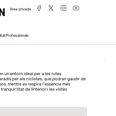
Àrea privada
itat
Professionals
 comarca
 comarca
 comarca
 comarca
 comarca
 comarca
 comarca
 comarca
 comarca
 comarca
 comarca
 comarca
 comarca
 comarca
 comarca
 comarca
 comarca
 comarca
n un entorn ideal per a les rutes
radís per als ciclistes, que podran gaudir de
os, mentre es respira l’essència més
nquil·litat de l´interior i les vistes