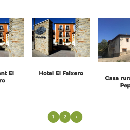
nt El
Hotel El Faixero
Casa rur
ro
Pe
1
2
›