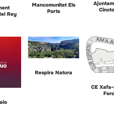
Ajuntam
Mancomunitat Els
ment
Cinct
Ports
del Rey
Respira Natura
CE Xafa
Forc
aio