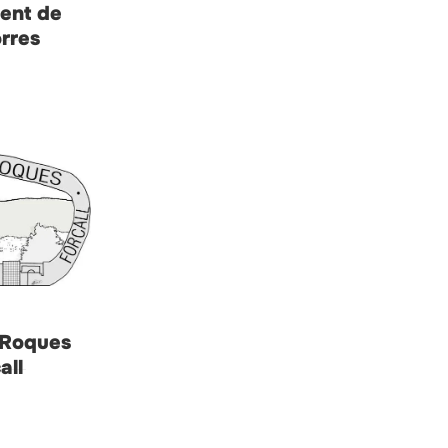
ent de
orres
-Roques
all